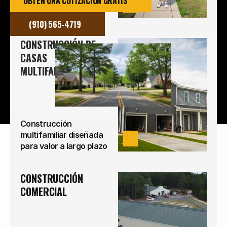
OBTÉN UNA COTIZACIÓN GRATIS
profesionalismo. Su
VER
legado.
(910) 565-4719
CONSTRUCCIÓN DE 
CASAS 
MULTIFAMILIARES
Construcción
multifamiliar diseñada
VER
para valor a largo plazo
CONSTRUCCIÓN 
COMERCIAL