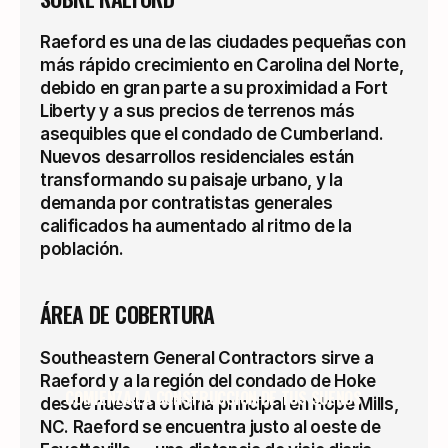
Diseñado, permisado y
Raeford es una de las ciudades pequeñas con 
construido por un solo
más rápido crecimiento en Carolina del Norte, 
VER
contratista
debido en gran parte a su proximidad a Fort 
Liberty y a sus precios de terrenos más 
asequibles que el condado de Cumberland. 
CONSTRUCCIÓN DE 
Nuevos desarrollos residenciales están 
IGLESIAS
transformando su paisaje urbano, y la 
demanda por contratistas generales 
calificados ha aumentado al ritmo de la 
población.
Construyendo para
congregaciones:
ÁREA DE COBERTURA
santuarios, salones de
VER
compañerismo y más
Southeastern General Contractors sirve a 
Raeford y a la región del condado de Hoke 
COMIENZA LA CONSTRUCCIÓN DE TUS SUEÑOS
desde nuestra oficina principal en Hope Mills, 
NC. Raeford se encuentra justo al oeste de 