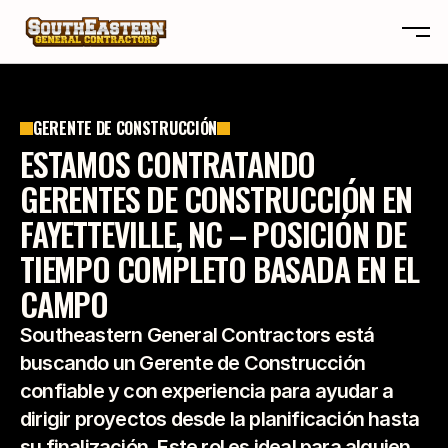
SOBRE NOSOTROS
GERENTE DE CONSTRUCCIÓN
OTA
SOBRE NOSOTROS
ESTAMOS CONTRATANDO
PROYECTOS
OTA
GERENTES DE CONSTRUCCIÓN EN
RESEÑAS
PROYECTOS
FAYETTEVILLE, NC – POSICIÓN DE
BLOGS
RESEÑAS
TIEMPO COMPLETO BASADA EN EL
CONTACTO
BLOGS
CAREERS
CONTACTO
CAMPO
CAREERS
Southeastern General Contractors está 
CONSTRUYE TU HOGAR A TU GUSTO
buscando un Gerente de Construcción 
confiable y con experiencia para ayudar a 
dirigir proyectos desde la planificación hasta 
su finalización. Este rol es ideal para alguien 