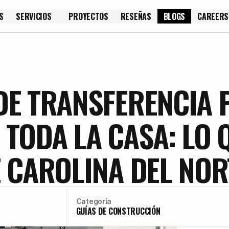
S
SERVICIOS
PROYECTOS
RESEÑAS
BLOGS
CAREERS
S
PROYECTOS
RESEÑAS
CAREERS
DE TRANSFERENCIA 
TODA LA CASA: LO 
 CAROLINA DEL NOR
Categoría
GUÍAS DE CONSTRUCCIÓN