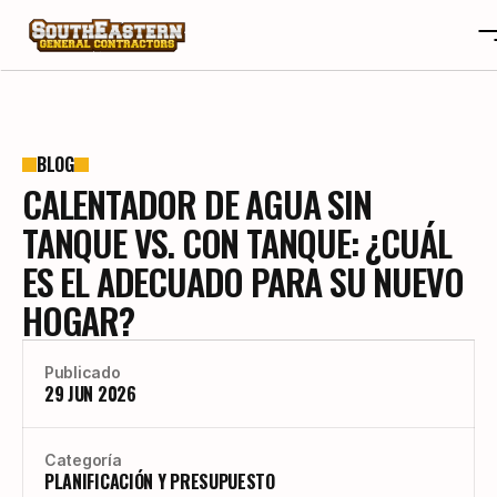
SOBRE NOSOTROS
OTA
SOBRE NOSOTROS
BLOG
CALENTADOR DE AGUA SIN
PROYECTOS
OTA
RESEÑAS
PROYECTOS
TANQUE VS. CON TANQUE: ¿CUÁL
BLOGS
RESEÑAS
ES EL ADECUADO PARA SU NUEVO
CONTACTO
BLOGS
HOGAR?
CAREERS
CONTACTO
CAREERS
Publicado
29 JUN 2026
CONSTRUYE TU HOGAR A TU GUSTO
Categoría
PLANIFICACIÓN Y PRESUPUESTO