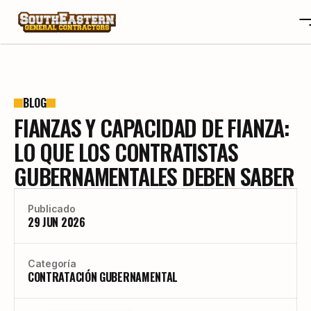
SOBRE NOSOTROS
OTA
SOBRE NOSOTROS
BLOG
FIANZAS Y CAPACIDAD DE FIANZA:
PROYECTOS
OTA
RESEÑAS
PROYECTOS
LO QUE LOS CONTRATISTAS
BLOGS
RESEÑAS
GUBERNAMENTALES DEBEN SABER
CONTACTO
BLOGS
CAREERS
CONTACTO
Publicado
CAREERS
29 JUN 2026
CONSTRUYE TU HOGAR A TU GUSTO
Categoría
CONTRATACIÓN GUBERNAMENTAL