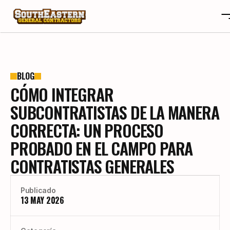
SOBRE NOSOTROS
OTA
SOBRE NOSOTROS
BLOG
CÓMO INTEGRAR
PROYECTOS
OTA
RESEÑAS
PROYECTOS
SUBCONTRATISTAS DE LA MANERA
BLOGS
RESEÑAS
CORRECTA: UN PROCESO
CONTACTO
BLOGS
PROBADO EN EL CAMPO PARA
CAREERS
CONTACTO
CONTRATISTAS GENERALES
CAREERS
CONSTRUYE TU HOGAR A TU GUSTO
Publicado
13 MAY 2026