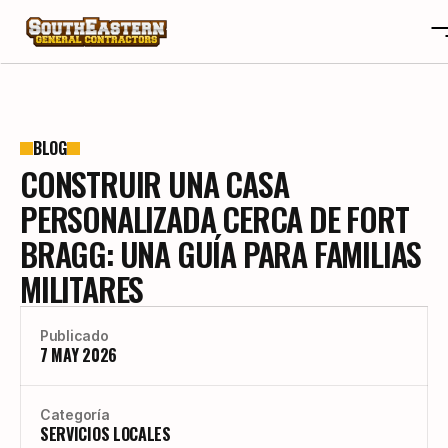
SOBRE NOSOTROS
OTA
SOBRE NOSOTROS
BLOG
CONSTRUIR UNA CASA
PROYECTOS
OTA
RESEÑAS
PROYECTOS
PERSONALIZADA CERCA DE FORT
BLOGS
RESEÑAS
BRAGG: UNA GUÍA PARA FAMILIAS
CONTACTO
BLOGS
MILITARES
CAREERS
CONTACTO
CAREERS
Publicado
7 MAY 2026
CONSTRUYE TU HOGAR A TU GUSTO
Categoría
SERVICIOS LOCALES