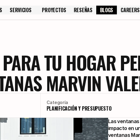
S
SERVICIOS
PROYECTOS
RESEÑAS
BLOGS
CAREERS
S
PROYECTOS
RESEÑAS
CAREERS
 PARA TU HOGAR P
TANAS MARVIN VALE
Categoría
PLANIFICACIÓN Y PRESUPUESTO
Las ventanas 
impacto en una
ventanas Marv