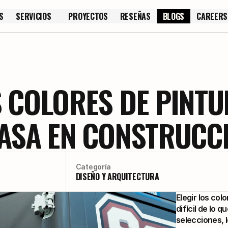
S
SERVICIOS
PROYECTOS
RESEÑAS
BLOGS
CAREERS
S
PROYECTOS
RESEÑAS
CAREERS
 COLORES DE PINTU
CASA EN CONSTRUCC
Categoría
DISEÑO Y ARQUITECTURA
Elegir los col
difícil de lo 
selecciones, l