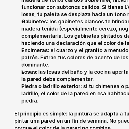
funcionar con subtonos cálidos. Si tienes LV
losas, tu paleta se desplaza hacia un tono n
Gabinetes
: los gabinetes blancos te brindan
madera teñida (especialmente cerezo, nogal 
complementaria. Los gabinetes pintados de u
haciendo una declaración que el color de la
Encimeras
: el cuarzo y el granito a menudo
patrón. Extrae tus colores de acento de los 
dominante.
Losas
: las losas del baño y la cocina aporta
la pared debe complementar.
Piedra o ladrillo exterior
: si tu chimenea o p
ladrillo, el color de la pared en esa habita
piedra.
El principio es simple: la pintura se adapta a t
pintar una pared en un fin de semana. No pue
porque el color de la pared no combina.