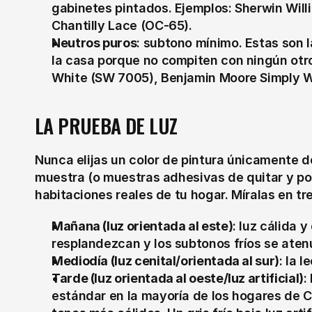
gabinetes pintados. Ejemplos: Sherwin Wil
Chantilly Lace (OC-65).
Neutros puros
: subtono mínimo. Estas son l
la casa porque no compiten con ningún otro 
White (SW 7005), Benjamin Moore Simply W
LA PRUEBA DE LUZ
Nunca elijas un color de pintura únicamente d
muestra (o muestras adhesivas de quitar y pone
habitaciones reales de tu hogar. Míralas en t
Mañana (luz orientada al este)
: luz cálida 
resplandezcan y los subtonos fríos se aten
Mediodía (luz cenital/orientada al sur)
: la 
Tarde (luz orientada al oeste/luz artificial)
:
estándar en la mayoría de los hogares de Ca