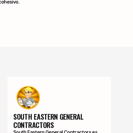
cohesivo.
SOUTH EASTERN GENERAL 
CONTRACTORS
South Eastern General Contractors es