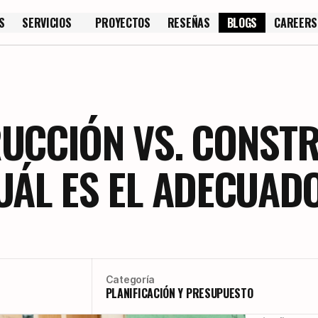
S
SERVICIOS
PROYECTOS
RESEÑAS
BLOGS
CAREERS
S
PROYECTOS
RESEÑAS
CAREERS
RUCCIÓN VS. CONST
UÁL ES EL ADECUAD
Categoría
PLANIFICACIÓN Y PRESUPUESTO