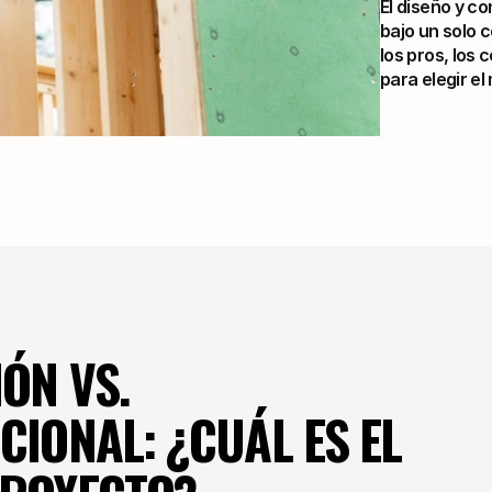
El diseño y c
bajo un solo c
los pros, los 
para elegir e
N VS. 
IONAL: ¿CUÁL ES EL 