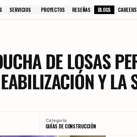
S
SERVICIOS
PROYECTOS
RESEÑAS
BLOGS
CAREERS
S
PROYECTOS
RESEÑAS
CAREERS
DUCHA DE LOSAS PE
ABILIZACIÓN Y LA 
Categoría
GUÍAS DE CONSTRUCCIÓN