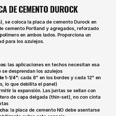
LACA DE CEMENTO DUROCK
), se coloca la placa de cemento Durock en 
 de cemento Portland y agregados, reforzado 
 polímero en ambos lados. Proporciona un 
ad para los azulejos.
hos
: las aplicaciones en techos necesitan esa 
ue se desprendan los azulejos
de 1-1/4"
: cada 8" en los bordes y cada 12" en 
s, lo que debilita el panel)
rmitir la expansión. Las juntas se sellan con 
rtero de capa delgada (thin-set), no con cinta 
ntas
ucha
: la placa de cemento NO debe asentarse 