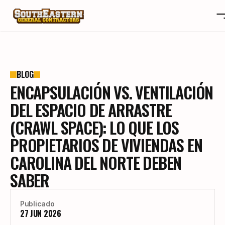
SOBRE NOSOTROS
OTA
SOBRE NOSOTROS
BLOG
ENCAPSULACIÓN VS. VENTILACIÓN
PROYECTOS
OTA
RESEÑAS
PROYECTOS
DEL ESPACIO DE ARRASTRE
BLOGS
RESEÑAS
(CRAWL SPACE): LO QUE LOS
CONTACTO
BLOGS
PROPIETARIOS DE VIVIENDAS EN
CAREERS
CONTACTO
CAROLINA DEL NORTE DEBEN
CAREERS
SABER
CONSTRUYE TU HOGAR A TU GUSTO
Publicado
27 JUN 2026