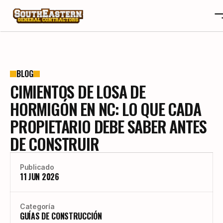
SOBRE NOSOTROS
OTA
SOBRE NOSOTROS
BLOG
CIMIENTOS DE LOSA DE
PROYECTOS
OTA
RESEÑAS
PROYECTOS
HORMIGÓN EN NC: LO QUE CADA
BLOGS
RESEÑAS
PROPIETARIO DEBE SABER ANTES
CONTACTO
BLOGS
DE CONSTRUIR
CAREERS
CONTACTO
CAREERS
Publicado
11 JUN 2026
CONSTRUYE TU HOGAR A TU GUSTO
Categoría
GUÍAS DE CONSTRUCCIÓN