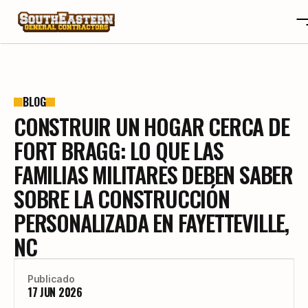
SOBRE NOSOTROS
OTA
SOBRE NOSOTROS
BLOG
CONSTRUIR UN HOGAR CERCA DE
PROYECTOS
OTA
RESEÑAS
PROYECTOS
FORT BRAGG: LO QUE LAS
BLOGS
RESEÑAS
FAMILIAS MILITARES DEBEN SABER
CONTACTO
BLOGS
SOBRE LA CONSTRUCCIÓN
CAREERS
CONTACTO
PERSONALIZADA EN FAYETTEVILLE,
CAREERS
NC
CONSTRUYE TU HOGAR A TU GUSTO
Publicado
17 JUN 2026