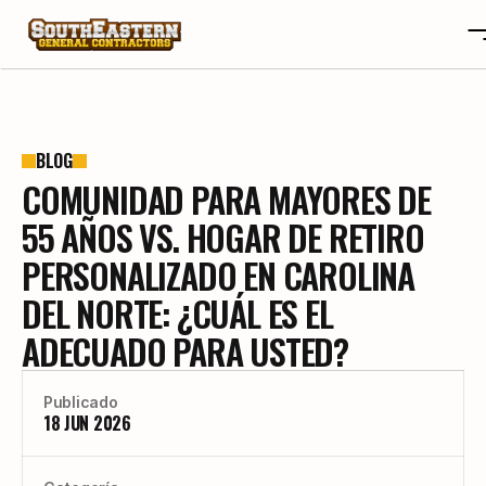
SOBRE NOSOTROS
OTA
SOBRE NOSOTROS
BLOG
COMUNIDAD PARA MAYORES DE
PROYECTOS
OTA
RESEÑAS
PROYECTOS
55 AÑOS VS. HOGAR DE RETIRO
BLOGS
RESEÑAS
PERSONALIZADO EN CAROLINA
CONTACTO
BLOGS
DEL NORTE: ¿CUÁL ES EL
CAREERS
CONTACTO
ADECUADO PARA USTED?
CAREERS
CONSTRUYE TU HOGAR A TU GUSTO
Publicado
18 JUN 2026